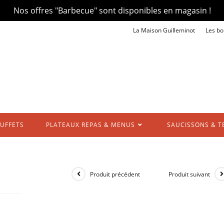
Nos offres "Barbecue" sont disponibles en magasin !
La Maison Guilleminot
Les bo
UFFETS
PLATEAUX REPAS & MENUS
SAUCISSONS & T
Produit précédent
Produit suivant