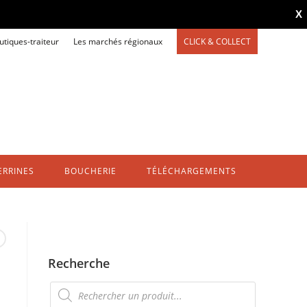
X
utiques-traiteur
Les marchés régionaux
CLICK & COLLECT
ERRINES
BOUCHERIE
TÉLÉCHARGEMENTS
Recherche
Recherche
de
produits