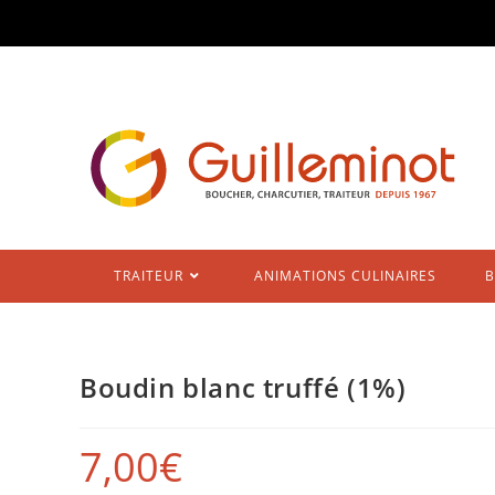
Skip
to
content
TRAITEUR
ANIMATIONS CULINAIRES
B
Boudin blanc truffé (1%)
7,00
€