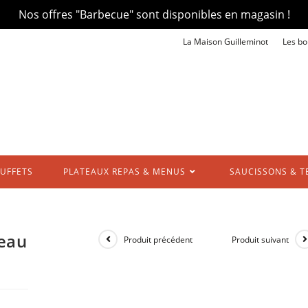
Nos offres "Barbecue" sont disponibles en magasin !
La Maison Guilleminot
Les bo
UFFETS
PLATEAUX REPAS & MENUS
SAUCISSONS & T
veau
Produit précédent
Produit suivant