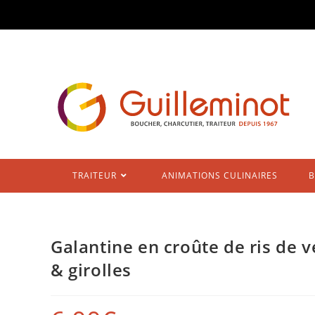
Skip
to
content
TRAITEUR
ANIMATIONS CULINAIRES
B
Galantine en croûte de ris de 
& girolles