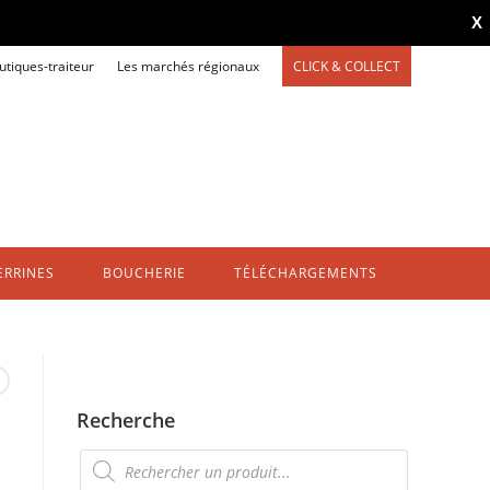
X
utiques-traiteur
Les marchés régionaux
CLICK & COLLECT
ERRINES
BOUCHERIE
TÉLÉCHARGEMENTS
Recherche
Recherche
de
produits