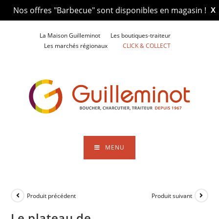
Nos offres "Barbecue" sont disponibles en magasin !
X
Skip
La Maison Guilleminot
Les boutiques-traiteur
to
Les marchés régionaux
CLICK & COLLECT
content
MENU
Produit précédent
Produit suivant
Le plateau de