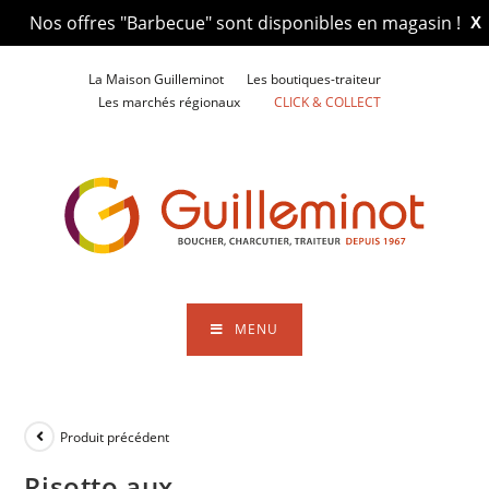
Nos offres "Barbecue" sont disponibles en magasin !
X
Skip
La Maison Guilleminot
Les boutiques-traiteur
to
Les marchés régionaux
CLICK & COLLECT
content
MENU
Produit précédent
Risotto aux