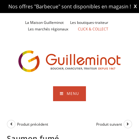
Nos offres "Barbecue" sont disponibles en magasin !
X
Skip
La Maison Guilleminot
Les boutiques-traiteur
to
Les marchés régionaux
CLICK & COLLECT
content
MENU
Produit précédent
Produit suivant
Saumon fumé