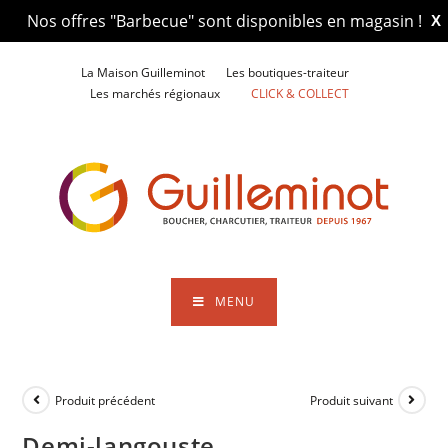
Nos offres "Barbecue" sont disponibles en magasin !
X
Skip
La Maison Guilleminot
Les boutiques-traiteur
to
Les marchés régionaux
CLICK & COLLECT
content
MENU
Produit précédent
Produit suivant
Demi-langouste