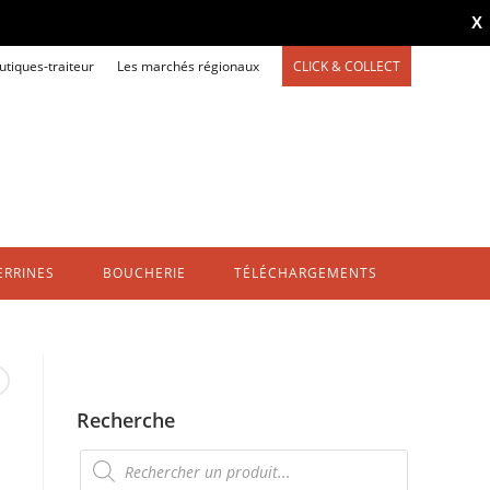
X
utiques-traiteur
Les marchés régionaux
CLICK & COLLECT
ERRINES
BOUCHERIE
TÉLÉCHARGEMENTS
Recherche
Recherche
de
produits