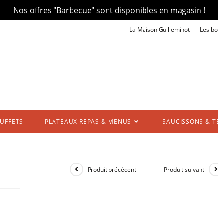
Nos offres "Barbecue" sont disponibles en magasin !
La Maison Guilleminot
Les bo
UFFETS
PLATEAUX REPAS & MENUS
SAUCISSONS & T
Produit précédent
Produit suivant