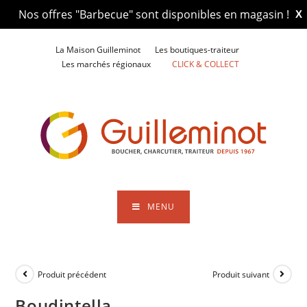
Nos offres "Barbecue" sont disponibles en magasin !
X
Skip
La Maison Guilleminot
Les boutiques-traiteur
to
Les marchés régionaux
CLICK & COLLECT
content
MENU
Produit précédent
Produit suivant
Boudintella