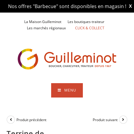
Nos offres "Barbecue" sont disponibles en magasin !
X
Skip
La Maison Guilleminot
Les boutiques-traiteur
to
Les marchés régionaux
CLICK & COLLECT
content
MENU
Produit précédent
Produit suivant
Terrine de