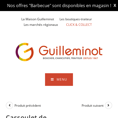
Nos offres "Barbecue" sont disponibles en magasin !
X
Skip
La Maison Guilleminot
Les boutiques-traiteur
to
Les marchés régionaux
CLICK & COLLECT
content
MENU
Produit précédent
Produit suivant
Cassoulet de