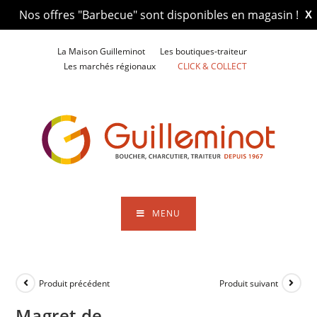
Nos offres "Barbecue" sont disponibles en magasin !
X
Skip
La Maison Guilleminot
Les boutiques-traiteur
to
Les marchés régionaux
CLICK & COLLECT
content
MENU
Produit précédent
Produit suivant
Magret de