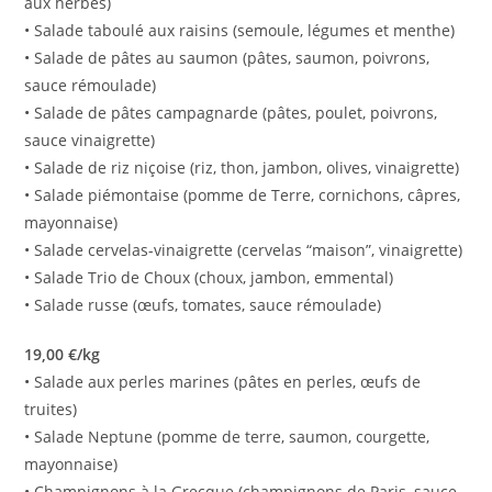
aux herbes)
• Salade taboulé aux raisins (semoule, légumes et menthe)
• Salade de pâtes au saumon (pâtes, saumon, poivrons,
sauce rémoulade)
• Salade de pâtes campagnarde (pâtes, poulet, poivrons,
sauce vinaigrette)
• Salade de riz niçoise (riz, thon, jambon, olives, vinaigrette)
• Salade piémontaise (pomme de Terre, cornichons, câpres,
mayonnaise)
• Salade cervelas-vinaigrette (cervelas “maison”, vinaigrette)
• Salade Trio de Choux (choux, jambon, emmental)
• Salade russe (œufs, tomates, sauce rémoulade)
19,00 €/kg
• Salade aux perles marines (pâtes en perles, œufs de
truites)
• Salade Neptune (pomme de terre, saumon, courgette,
mayonnaise)
• Champignons à la Grecque (champignons de Paris, sauce