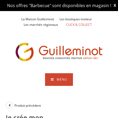
Nos offres "Barbecue" sont disponibles en magasin !
X
Skip
La Maison Guilleminot
Les boutiques-traiteur
to
Les marchés régionaux
CLICK & COLLECT
content
MENU
Produit précédent
Je crée mon